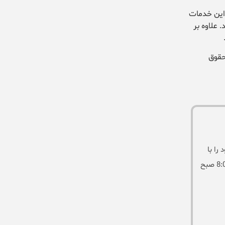
 این خدمات
 علاوه بر
حقوق
را با
این مرکز از طریق فرم روبرو ارسال نمایید و یا از طریق تلفن های درج شده در وب سایت با کارشناسان ما تماس بگیرید . ما همه روزه از ساعت 8:00 صبح