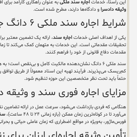
این راستا، خدمات
اجاره سند ملکی
به عنوان راهکاری کارآمد برای افر
وثیقه دادسرا
و دادگاه‌ها دارند، مطرح شده است.
شرایط اجاره سند ملکی ۶ دانگ جهت تودیع وثیقه
یکی از اهداف اصلی خدمات
اجاره سند
، ارائه یک تضمین معتبر برای
تحقیقات مقدماتی است. این خدمات به متهمان کمک می‌کند تا زمان ب
مقدمات دفاع قانونی از خود را فراهم کنند.
سند ملکی ۶ دانگ نشان‌دهنده مالکیت کامل و بی‌نقص است؛ به همین دلیل، مراجع قضایی در وثیقه در رشت آن را به عنوان یک
کم‌ریسک می‌پذیرند. فرآیند تهیه این اسناد معمولاً از طریق تواف
حتماً باید تحت نظر متخصصین این حوزه تنظیم شود.
مزایای اجاره فوری سند و وثیقه د
هنگامی که فردی بازداشت می‌شود، سرعت عمل در ارائه تضامین ن
می‌آورد تا در کوتاه‌ترین زمان ممکن (بازه زمانی ۲۴ تا ۴۸ ساعت)،
سند
فورس‌ماژور، به‌ویژه در مواقع اضطراری که زمان عاملی حیاتی و بحران
تأمین وثیقه اجاره‌ای ارزان برای 