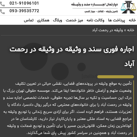
021-91096101
093-39535772
خانه
پرداخت ها
وکالت نامه
میز خدمت
وبلاگ
همکاری
تماس
خانه
»
وثیقه در رحمت آباد
اجاره فوری سند و وثیقه در وثیقه در رحمت
آباد
[stellar]
تأمین به موقع وثیقه در پرونده‌های قضایی، نقشی حیاتی در تعیین تکلیف
وضعیت متهم و آرامش خاطر خانواده‌ها ایفا می‌کند. موسسه حقوقی تهران بزرگ با
درک این حساسیت و تکیه بر سال‌ها تجربه حقوقی، خدمات تخصصی اجاره سند و
وثیقه در رحمت آباد را برای خانواده‌های محترمی که درگیر روال دادسرا، دادگاه یا
تعزیرات هستند، فراهم کرده است. اگر برای آزادی سریع زندانی یا تودیع وثیقه به
مراجع قضایی به اسناد ملکی معتبر و پایان‌کاردار نیاز دارید، کارشناسان ما در
کوتاه‌ترین زمان ممکن، قانونی‌ترین مسیر را برای تأمین و تودیع ضمانت و وثیقه
در رحمت آباد و همچنین در سراسر کشور پیش پای شما می‌گذارند.