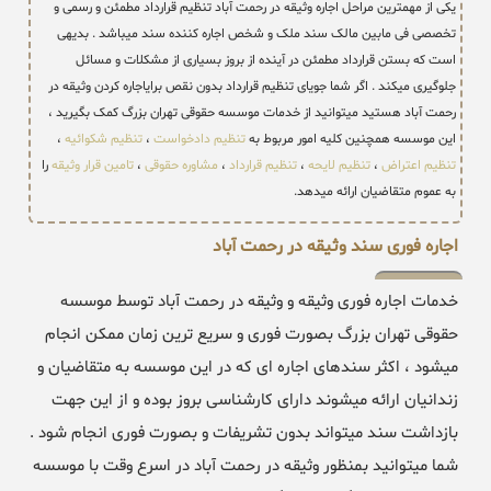
یکی از مهمترین مراحل اجاره وثیقه در رحمت آباد تنظیم قرارداد مطمئن و رسمی و
تخصصی فی مابین مالک سند ملک و شخص اجاره کننده سند میباشد . بدیهی
است که بستن قرارداد مطمئن در آینده از بروز بسیاری از مشکلات و مسائل
جلوگیری میکند . اگر شما جویای تنظیم قرارداد بدون نقص برایاجاره کردن وثیقه در
رحمت آباد هستید میتوانید از خدمات موسسه حقوقی تهران بزرگ کمک بگیرید ،
این موسسه همچنین کلیه امور مربوط به
تنظیم دادخواست
،
تنظیم شکوائیه
،
تنظیم اعتراض
،
تنظیم لایحه
،
تنظیم قرارداد
،
مشاوره حقوقی
،
تامین قرار وثیقه
را
به عموم متقاضیان ارائه میدهد.
اجاره فوری سند وثیقه در رحمت آباد
خدمات اجاره فوری وثیقه و وثیقه در رحمت آباد توسط موسسه
حقوقی تهران بزرگ بصورت فوری و سریع ترین زمان ممکن انجام
میشود ، اکثر سندهای اجاره ای که در این موسسه به متقاضیان و
زندانیان ارائه میشوند دارای کارشناسی بروز بوده و از این جهت
بازداشت سند میتواند بدون تشریفات و بصورت فوری انجام شود .
شما میتوانید بمنظور وثیقه در رحمت آباد در اسرع وقت با موسسه