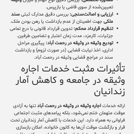
تعیین‌شده از سوی قاضی یا بازپرس.
ارزیابی و اصالت‌سنجی:
بررسی دقیق مدارک ثبتی
سند
ملکی
جهت اطمینان از عدم بازداشت یا رهن بودن ملک.
تنظیم قرارداد محکم:
تدوین قرارداد قانونی با درج تمامی
جزئیات، کارمزد، مدت زمان اعتبار و تضامین طرفین.
تودیع وثیقه در وثیقه در رحمت آباد:
پیگیری مراحل
اداری، اخذ نیابت قضایی (در صورت لزوم) و بازداشت
سند در مراجع قضایی وثیقه در رحمت آباد.
تأثیرات مثبت خدمات اجاره
وثیقه در جامعه و کاهش آمار
زندانیان
ارائه خدمات
اجاره وثیقه در وثیقه در رحمت آباد
تنها به آزادی
موقت متهمان ختم نمی‌شود، بلکه پیامدهای مثبت اجتماعی
فراوانی به همراه دارد. این خدمات با کاهش آمار زندانیان تحت
قرار و بازگشت موقت آن‌ها به کانون خانواده، امکان بازسازی