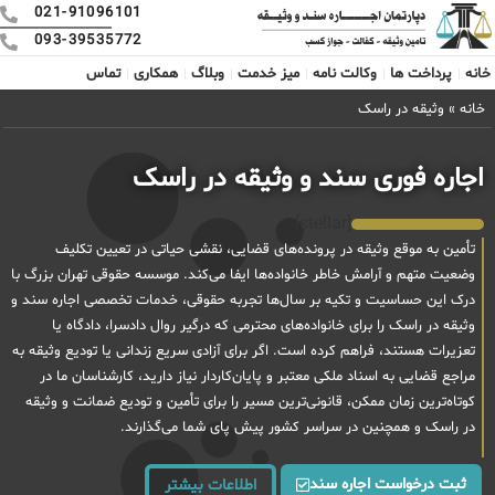
021-91096101
093-39535772
خانه
پرداخت ها
وکالت نامه
میز خدمت
وبلاگ
همکاری
تماس
خانه
»
وثیقه در راسک
اجاره فوری سند و وثیقه در راسک
[stellar]
تأمین به موقع وثیقه در پرونده‌های قضایی، نقشی حیاتی در تعیین تکلیف
وضعیت متهم و آرامش خاطر خانواده‌ها ایفا می‌کند. موسسه حقوقی تهران بزرگ با
درک این حساسیت و تکیه بر سال‌ها تجربه حقوقی، خدمات تخصصی اجاره سند و
وثیقه در راسک را برای خانواده‌های محترمی که درگیر روال دادسرا، دادگاه یا
تعزیرات هستند، فراهم کرده است. اگر برای آزادی سریع زندانی یا تودیع وثیقه به
مراجع قضایی به اسناد ملکی معتبر و پایان‌کاردار نیاز دارید، کارشناسان ما در
کوتاه‌ترین زمان ممکن، قانونی‌ترین مسیر را برای تأمین و تودیع ضمانت و وثیقه
در راسک و همچنین در سراسر کشور پیش پای شما می‌گذارند.
ثبت درخواست اجاره سند
اطلاعات بیشتر