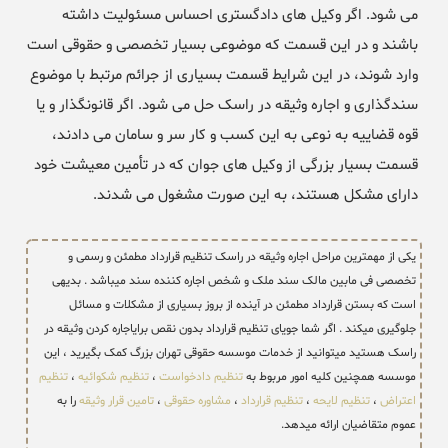
می شود. اگر وکیل های دادگستری احساس مسئولیت داشته
باشند و در این قسمت که موضوعی بسیار تخصصی و حقوقی است
وارد شوند، در این شرایط قسمت بسیاری از جرائم مرتبط با موضوع
سندگذاری و اجاره وثیقه در راسک حل می شود. اگر قانونگذار و یا
قوه قضاییه به نوعی به این کسب و کار سر و سامان می دادند،
قسمت بسیار بزرگی از وکیل های جوان که در تأمین معیشت خود
دارای مشکل هستند، به این صورت مشغول می شدند.
یکی از مهمترین مراحل اجاره وثیقه در راسک تنظیم قرارداد مطمئن و رسمی و
تخصصی فی مابین مالک سند ملک و شخص اجاره کننده سند میباشد . بدیهی
است که بستن قرارداد مطمئن در آینده از بروز بسیاری از مشکلات و مسائل
جلوگیری میکند . اگر شما جویای تنظیم قرارداد بدون نقص برایاجاره کردن وثیقه در
راسک هستید میتوانید از خدمات موسسه حقوقی تهران بزرگ کمک بگیرید ، این
موسسه همچنین کلیه امور مربوط به
تنظیم دادخواست
،
تنظیم شکوائیه
،
تنظیم
اعتراض
،
تنظیم لایحه
،
تنظیم قرارداد
،
مشاوره حقوقی
،
تامین قرار وثیقه
را به
عموم متقاضیان ارائه میدهد.