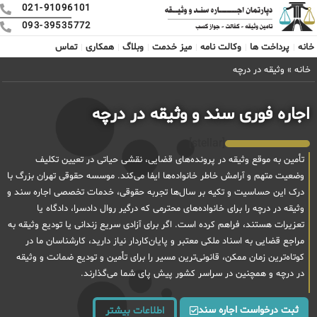
021-91096101
093-39535772
خانه
پرداخت ها
وکالت نامه
میز خدمت
وبلاگ
همکاری
تماس
خانه
»
وثیقه در درچه
اجاره فوری سند و وثیقه در درچه
[stellar]
تأمین به موقع وثیقه در پرونده‌های قضایی، نقشی حیاتی در تعیین تکلیف
وضعیت متهم و آرامش خاطر خانواده‌ها ایفا می‌کند. موسسه حقوقی تهران بزرگ با
درک این حساسیت و تکیه بر سال‌ها تجربه حقوقی، خدمات تخصصی اجاره سند و
وثیقه در درچه را برای خانواده‌های محترمی که درگیر روال دادسرا، دادگاه یا
تعزیرات هستند، فراهم کرده است. اگر برای آزادی سریع زندانی یا تودیع وثیقه به
مراجع قضایی به اسناد ملکی معتبر و پایان‌کاردار نیاز دارید، کارشناسان ما در
کوتاه‌ترین زمان ممکن، قانونی‌ترین مسیر را برای تأمین و تودیع ضمانت و وثیقه
در درچه و همچنین در سراسر کشور پیش پای شما می‌گذارند.
ثبت درخواست اجاره سند
اطلاعات بیشتر