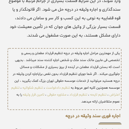
وارد شوند، در این شرایط قسمت بسیاری از جرائم مرتبط با موضوع
سندگذاری و اجاره وثیقه در درچه حل می شود. اگر قانونگذار و یا
قوه قضاییه به نوعی به این کسب و کار سر و سامان می دادند،
قسمت بسیار بزرگی از وکیل های جوان که در تأمین معیشت خود
دارای مشکل هستند، به این صورت مشغول می شدند.
یکی از مهمترین مراحل اجاره وثیقه در درچه تنظیم قرارداد مطمئن و رسمی و
تخصصی فی مابین مالک سند ملک و شخص اجاره کننده سند میباشد . بدیهی
است که بستن قرارداد مطمئن در آینده از بروز بسیاری از مشکلات و مسائل
جلوگیری میکند . اگر شما جویای تنظیم قرارداد بدون نقص برایاجاره کردن وثیقه در
درچه هستید میتوانید از خدمات موسسه حقوقی تهران بزرگ کمک بگیرید ، این
موسسه همچنین کلیه امور مربوط به
تنظیم دادخواست
،
تنظیم شکوائیه
،
تنظیم
اعتراض
،
تنظیم لایحه
،
تنظیم قرارداد
،
مشاوره حقوقی
،
تامین قرار وثیقه
را به
عموم متقاضیان ارائه میدهد.
اجاره فوری سند وثیقه در درچه