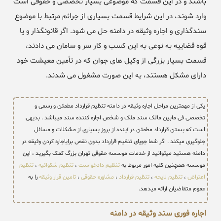
باشند و در این قسمت که موضوعی بسیار تخصصی و حقوقی است
وارد شوند، در این شرایط قسمت بسیاری از جرائم مرتبط با موضوع
سندگذاری و اجاره وثیقه در دامنه حل می شود. اگر قانونگذار و یا
قوه قضاییه به نوعی به این کسب و کار سر و سامان می دادند،
قسمت بسیار بزرگی از وکیل های جوان که در تأمین معیشت خود
دارای مشکل هستند، به این صورت مشغول می شدند.
یکی از مهمترین مراحل اجاره وثیقه در دامنه تنظیم قرارداد مطمئن و رسمی و
تخصصی فی مابین مالک سند ملک و شخص اجاره کننده سند میباشد . بدیهی
است که بستن قرارداد مطمئن در آینده از بروز بسیاری از مشکلات و مسائل
جلوگیری میکند . اگر شما جویای تنظیم قرارداد بدون نقص برایاجاره کردن وثیقه در
دامنه هستید میتوانید از خدمات موسسه حقوقی تهران بزرگ کمک بگیرید ، این
موسسه همچنین کلیه امور مربوط به
تنظیم دادخواست
،
تنظیم شکوائیه
،
تنظیم
اعتراض
،
تنظیم لایحه
،
تنظیم قرارداد
،
مشاوره حقوقی
،
تامین قرار وثیقه
را به
عموم متقاضیان ارائه میدهد.
اجاره فوری سند وثیقه در دامنه