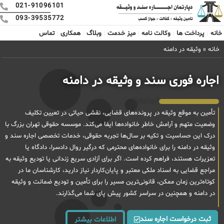
021-91096101
093-39535772
خانه
پرداخت ها
وکالت نامه
میز خدمت
وبلاگ
همکاری
تماس
خانه
»
وثیقه در دامنه
اجاره فوری سند و وثیقه در دامنه
[stellar]
تأمین به موقع وثیقه در پرونده‌های قضایی، نقشی حیاتی در تعیین تکلیف
وضعیت متهم و آرامش خاطر خانواده‌ها ایفا می‌کند. موسسه حقوقی تهران بزرگ با
درک این حساسیت و تکیه بر سال‌ها تجربه حقوقی، خدمات تخصصی اجاره سند و
وثیقه در دامنه را برای خانواده‌های محترمی که درگیر روال دادسرا، دادگاه یا
تعزیرات هستند، فراهم کرده است. اگر برای آزادی سریع زندانی یا تودیع وثیقه به
مراجع قضایی به اسناد ملکی معتبر و پایان‌کاردار نیاز دارید، کارشناسان ما در
کوتاه‌ترین زمان ممکن، قانونی‌ترین مسیر را برای تأمین و تودیع ضمانت و وثیقه
در دامنه و همچنین در سراسر کشور پیش پای شما می‌گذارند.
ثبت درخواست اجاره سند
اطلاعات بیشتر