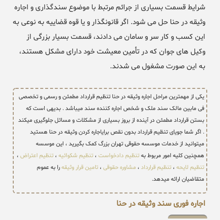
شرایط قسمت بسیاری از جرائم مرتبط با موضوع سندگذاری و اجاره
وثیقه در حنا حل می شود. اگر قانونگذار و یا قوه قضاییه به نوعی به
این کسب و کار سر و سامان می دادند، قسمت بسیار بزرگی از
وکیل های جوان که در تأمین معیشت خود دارای مشکل هستند،
به این صورت مشغول می شدند.
یکی از مهمترین مراحل اجاره وثیقه در حنا تنظیم قرارداد مطمئن و رسمی و تخصصی
فی مابین مالک سند ملک و شخص اجاره کننده سند میباشد . بدیهی است که
بستن قرارداد مطمئن در آینده از بروز بسیاری از مشکلات و مسائل جلوگیری میکند
. اگر شما جویای تنظیم قرارداد بدون نقص برایاجاره کردن وثیقه در حنا هستید
میتوانید از خدمات موسسه حقوقی تهران بزرگ کمک بگیرید ، این موسسه
همچنین کلیه امور مربوط به
تنظیم دادخواست
،
تنظیم شکوائیه
،
تنظیم اعتراض
،
تنظیم لایحه
،
تنظیم قرارداد
،
مشاوره حقوقی
،
تامین قرار وثیقه
را به عموم
متقاضیان ارائه میدهد.
اجاره فوری سند وثیقه در حنا