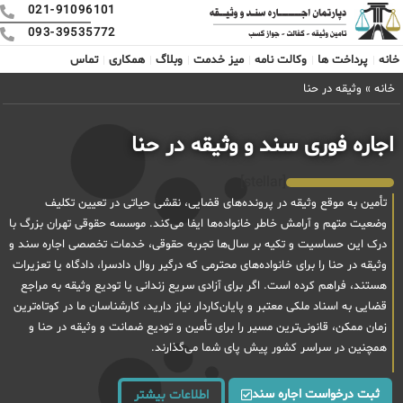
021-91096101
093-39535772
خانه
پرداخت ها
وکالت نامه
میز خدمت
وبلاگ
همکاری
تماس
خانه
»
وثیقه در حنا
اجاره فوری سند و وثیقه در حنا
[stellar]
تأمین به موقع وثیقه در پرونده‌های قضایی، نقشی حیاتی در تعیین تکلیف
وضعیت متهم و آرامش خاطر خانواده‌ها ایفا می‌کند. موسسه حقوقی تهران بزرگ با
درک این حساسیت و تکیه بر سال‌ها تجربه حقوقی، خدمات تخصصی اجاره سند و
وثیقه در حنا را برای خانواده‌های محترمی که درگیر روال دادسرا، دادگاه یا تعزیرات
هستند، فراهم کرده است. اگر برای آزادی سریع زندانی یا تودیع وثیقه به مراجع
قضایی به اسناد ملکی معتبر و پایان‌کاردار نیاز دارید، کارشناسان ما در کوتاه‌ترین
زمان ممکن، قانونی‌ترین مسیر را برای تأمین و تودیع ضمانت و وثیقه در حنا و
همچنین در سراسر کشور پیش پای شما می‌گذارند.
ثبت درخواست اجاره سند
اطلاعات بیشتر