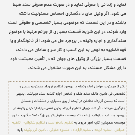
نماید و زندانی را معرفی نماید و در صورت عدم معرفی سند ضبط
می شود. اگر وکیل های دادگستری احساس مسئولیت داشته
باشند و در این قسمت که موضوعی بسیار تخصصی و حقوقی است
وارد شوند، در این شرایط قسمت بسیاری از جرائم مرتبط با موضوع
سندگذاری و اجاره وثیقه در بروجرد حل می شود. اگر قانونگذار و یا
قوه قضاییه به نوعی به این کسب و کار سر و سامان می دادند،
قسمت بسیار بزرگی از وکیل های جوان که در تأمین معیشت خود
دارای مشکل هستند، به این صورت مشغول می شدند.
یکی از مهمترین مراحل اجاره وثیقه در بروجرد تنظیم قرارداد مطمئن و رسمی و
تخصصی فی مابین مالک سند ملک و شخص اجاره کننده سند میباشد . بدیهی
است که بستن قرارداد مطمئن در آینده از بروز بسیاری از مشکلات و مسائل
جلوگیری میکند . اگر شما جویای تنظیم قرارداد بدون نقص برایاجاره کردن وثیقه در
بروجرد هستید میتوانید از خدمات موسسه حقوقی تهران بزرگ کمک بگیرید ، این
موسسه همچنین کلیه امور مربوط به
تنظیم دادخواست
،
تنظیم شکوائیه
،
تنظیم
اعتراض
،
تنظیم لایحه
،
تنظیم قرارداد
،
مشاوره حقوقی
،
تامین قرار وثیقه
را به