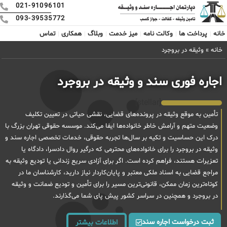
021-91096101
093-39535772
خانه
پرداخت ها
وکالت نامه
میز خدمت
وبلاگ
همکاری
تماس
خانه
»
وثیقه در بروجرد
اجاره فوری سند و وثیقه در بروجرد
[stellar]
تأمین به موقع وثیقه در پرونده‌های قضایی، نقشی حیاتی در تعیین تکلیف
وضعیت متهم و آرامش خاطر خانواده‌ها ایفا می‌کند. موسسه حقوقی تهران بزرگ با
درک این حساسیت و تکیه بر سال‌ها تجربه حقوقی، خدمات تخصصی اجاره سند و
وثیقه در بروجرد را برای خانواده‌های محترمی که درگیر روال دادسرا، دادگاه یا
تعزیرات هستند، فراهم کرده است. اگر برای آزادی سریع زندانی یا تودیع وثیقه به
مراجع قضایی به اسناد ملکی معتبر و پایان‌کاردار نیاز دارید، کارشناسان ما در
کوتاه‌ترین زمان ممکن، قانونی‌ترین مسیر را برای تأمین و تودیع ضمانت و وثیقه
در بروجرد و همچنین در سراسر کشور پیش پای شما می‌گذارند.
ثبت درخواست اجاره سند
اطلاعات بیشتر