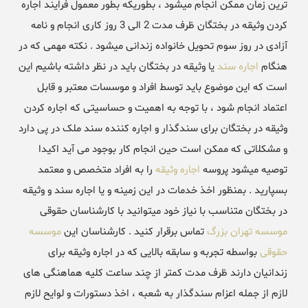
ترین زمان ممکن انجام میشود ، بطوریکه بطور معمول فرایند اجاره
کردن وثیقه در بختگان ظرف مدت 2 الی 3 روز کاری انجام و نامه
آزادی در روز سوم تحویل خانواده زندانی میشود . نکته مهمی که در
هنگام
اجاره سند
یا وثیقه در بختگان باید در نظر داشته باشیم این
است که این موضوع باید توسط افراد و موسسات معتبر و قابل
اعتماد انجام شود ، با توجه به اهمیت و حساسیتی که اجاره کردن
وثیقه در بختگان برای سندگذار و اجاره کننده سند ملک در پی دارد
و مشکلاتی که ممکن است حین انجام کار بوجود می آید اکیدا
توصیه میشود پروسه
اجاره وثیقه
را به افراد متخصص و معتمد
بسپارید . بمنظور اخذ خدمات در این زمینه و یا اجاره سند و وثیقه
در بختگان متناسب با نیاز خود میتوانید با کارشناسان حقوقی
موسسه تهران بزرگ
تماس برقرار کنید . کارشناسان این
موسسه
حقوقی
بواسطه تجربه و سابقه بالایی که در اجاره وثیقه برای
زندانیان دارند ظرف مدت کمتر از چند ساعت کلیه هماهنگی های
لازم از جمله اعزام سندگذار به شعبه ، اخذ دستورات و لوایح لازم