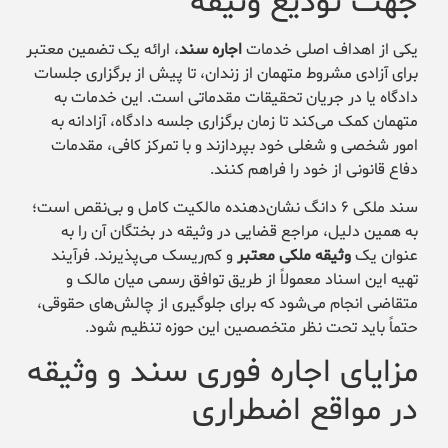
جهت تودیع وثیقه
یکی از اهداف اصلی خدمات
اجاره سند
، ارائه یک تضمین معتبر
برای آزادی مشروط متهمان از زندان، تا پیش از برگزاری جلسات
دادگاه یا در جریان تحقیقات مقدماتی است. این خدمات به
متهمان کمک می‌کند تا زمان برگزاری جلسه دادگاه، آزادانه به
امور شخصی و شغلی خود بپردازند و با تمرکز کافی، مقدمات
دفاع قانونی از خود را فراهم کنند.
سند ملکی ۶ دانگ نشان‌دهنده مالکیت کامل و بی‌نقص است؛
به همین دلیل، مراجع قضایی در وثیقه در بختگان آن را به
عنوان یک
وثیقه ملکی معتبر
و کم‌ریسک می‌پذیرند. فرآیند
تهیه این اسناد معمولاً از طریق توافق رسمی میان مالک و
متقاضی انجام می‌شود که برای جلوگیری از چالش‌های حقوقی،
حتماً باید تحت نظر متخصصین این حوزه تنظیم شود.
مزایای اجاره فوری سند و وثیقه
در مواقع اضطراری