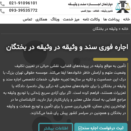
021-91096101
093-39535772
خانه
پرداخت ها
وکالت نامه
میز خدمت
وبلاگ
همکاری
تماس
خانه
»
وثیقه در بختگان
اجاره فوری سند و وثیقه در وثیقه در بختگان
[stellar]
تأمین به موقع وثیقه در پرونده‌های قضایی، نقشی حیاتی در تعیین تکلیف
وضعیت متهم و آرامش خاطر خانواده‌ها ایفا می‌کند. موسسه حقوقی تهران بزرگ با
درک این حساسیت و تکیه بر سال‌ها تجربه حقوقی، خدمات تخصصی اجاره سند و
وثیقه در بختگان را برای خانواده‌های محترمی که درگیر روال دادسرا، دادگاه یا
تعزیرات هستند، فراهم کرده است. اگر برای آزادی سریع زندانی یا تودیع وثیقه به
مراجع قضایی به اسناد ملکی معتبر و پایان‌کاردار نیاز دارید، کارشناسان ما در
کوتاه‌ترین زمان ممکن، قانونی‌ترین مسیر را برای تأمین و تودیع ضمانت و وثیقه
در بختگان و همچنین در سراسر کشور پیش پای شما می‌گذارند.
ثبت درخواست اجاره سند
اطلاعات بیشتر