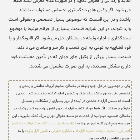
نماید و زندانی را معرفی نماید و در صورت عدم معرفی سند ضبط
می شود. اگر وکیل های دادگستری احساس مسئولیت داشته
باشند و در این قسمت که موضوعی بسیار تخصصی و حقوقی است
وارد شوند، در این شرایط قسمت بسیاری از جرائم مرتبط با موضوع
سندگذاری و اجاره وثیقه در بختگان حل می شود. اگر قانونگذار و یا
قوه قضاییه به نوعی به این کسب و کار سر و سامان می دادند،
قسمت بسیار بزرگی از وکیل های جوان که در تأمین معیشت خود
دارای مشکل هستند، به این صورت مشغول می شدند.
یکی از مهمترین مراحل اجاره وثیقه در بختگان تنظیم قرارداد مطمئن و رسمی و
تخصصی فی مابین مالک سند ملک و شخص اجاره کننده سند میباشد . بدیهی
است که بستن قرارداد مطمئن در آینده از بروز بسیاری از مشکلات و مسائل
جلوگیری میکند . اگر شما جویای تنظیم قرارداد بدون نقص برایاجاره کردن وثیقه در
بختگان هستید میتوانید از خدمات موسسه حقوقی تهران بزرگ کمک بگیرید ، این
موسسه همچنین کلیه امور مربوط به
تنظیم دادخواست
،
تنظیم شکوائیه
،
تنظیم
اعتراض
،
تنظیم لایحه
،
تنظیم قرارداد
،
مشاوره حقوقی
،
تامین قرار وثیقه
را به
عموم متقاضیان ارائه میدهد.