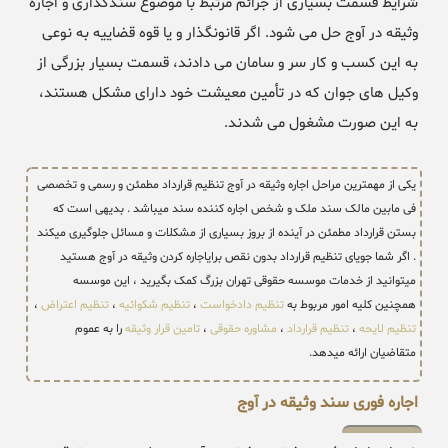
شرایط قسمت بسیاری از جرائم مرتبط با موضوع سندگذاری و اجاره
وثیقه در آوج حل می شود. اگر قانونگذار و یا قوه قضاییه به نوعی
به این کسب و کار سر و سامان می دادند، قسمت بسیار بزرگی از
وکیل های جوان که در تأمین معیشت خود دارای مشکل هستند،
به این صورت مشغول می شدند.
یکی از مهمترین مراحل اجاره وثیقه در آوج تنظیم قرارداد مطمئن و رسمی و تخصصی
فی مابین مالک سند ملک و شخص اجاره کننده سند میباشد . بدیهی است که
بستن قرارداد مطمئن در آینده از بروز بسیاری از مشکلات و مسائل جلوگیری میکند
. اگر شما جویای تنظیم قرارداد بدون نقص برایاجاره کردن وثیقه در آوج هستید
میتوانید از خدمات موسسه حقوقی تهران بزرگ کمک بگیرید ، این موسسه
همچنین کلیه امور مربوط به
تنظیم دادخواست
،
تنظیم شکوائیه
،
تنظیم اعتراض
،
تنظیم لایحه
،
تنظیم قرارداد
،
مشاوره حقوقی
،
تامین قرار وثیقه
را به عموم
متقاضیان ارائه میدهد.
اجاره فوری سند وثیقه در آوج