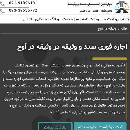
021-91096101
093-39535772
خانه
پرداخت ها
وکالت نامه
میز خدمت
وبلاگ
همکاری
تماس
خانه
»
وثیقه در آوج
اجاره فوری سند و وثیقه در وثیقه در آوج
[stellar]
تأمین به موقع وثیقه در پرونده‌های قضایی، نقشی حیاتی در تعیین تکلیف
وضعیت متهم و آرامش خاطر خانواده‌ها ایفا می‌کند. موسسه حقوقی تهران بزرگ با
درک این حساسیت و تکیه بر سال‌ها تجربه حقوقی، خدمات تخصصی اجاره سند و
وثیقه در آوج را برای خانواده‌های محترمی که درگیر روال دادسرا، دادگاه یا تعزیرات
هستند، فراهم کرده است. اگر برای آزادی سریع زندانی یا تودیع وثیقه به مراجع
قضایی به اسناد ملکی معتبر و پایان‌کاردار نیاز دارید، کارشناسان ما در کوتاه‌ترین
زمان ممکن، قانونی‌ترین مسیر را برای تأمین و تودیع ضمانت و وثیقه در آوج و
همچنین در سراسر کشور پیش پای شما می‌گذارند.
ثبت درخواست اجاره سند
اطلاعات بیشتر