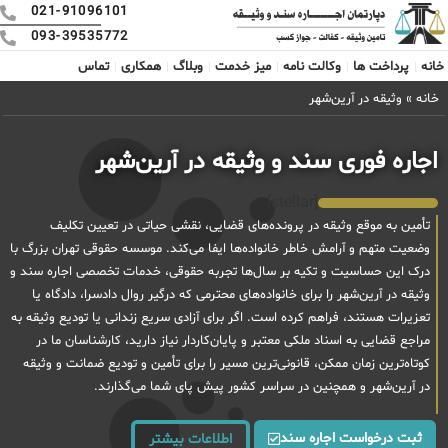
021-91096101
093-39535772
خانه
پرداخت ها
وکالت نامه
میز خدمت
وبلاگ
همکاری
تماس
خانه
»
وثیقه در آرین‌شهر
اجاره فوری سند و وثیقه در آرین‌شهر
[stellar]
تأمین به موقع وثیقه در پرونده‌های قضایی، نقشی حیاتی در تعیین تکلیف
وضعیت متهم و آرامش خاطر خانواده‌ها ایفا می‌کند. موسسه حقوقی تهران بزرگ با
درک این حساسیت و تکیه بر سال‌ها تجربه حقوقی، خدمات تخصصی اجاره سند و
وثیقه در آرین‌شهر را برای خانواده‌های محترمی که درگیر روال دادسرا، دادگاه یا
تعزیرات هستند، فراهم کرده است. اگر برای آزادی سریع زندانی یا تودیع وثیقه به
مراجع قضایی به اسناد ملکی معتبر و پایان‌کاردار نیاز دارید، کارشناسان ما در
کوتاه‌ترین زمان ممکن، قانونی‌ترین مسیر را برای تأمین و تودیع ضمانت و وثیقه
در آرین‌شهر و همچنین در سراسر کشور پیش پای شما می‌گذارند.
ثبت درخواست اجاره سند
اطلاعات بیشتر