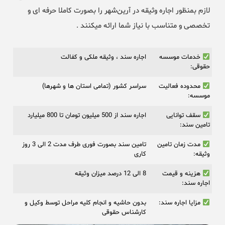
لازم بمنظور اجاره وثیقه در آرین‌شهر را بصورت کاملا حرفه ای و
تخصصی و متناسب با نیاز شما ارائه میکنند .
خدمات موسسه
اجاره سند ، وثیقه ملکی و کفالت
حقوقی:
محدوده فعالیت
سراسر کشور (تمامی استان ها و شهرها)
موسسه:
سقف توانایی
اجاره سند از 500 میلیون تومان تا 800 میلیارد
تامین سند:
مدت زمان تامین
تامین سند بصورت فوری طرف مدت 2 الی 3 روز
وثیقه:
کاری
هزینه و قیمت
8 الی 12 درصد میزان وثیقه
اجاره سند:
مزایا اجاره سند:
بدون حاشیه و انجام کلیه مراحل توسط وکیل و
کارشناس حقوقی