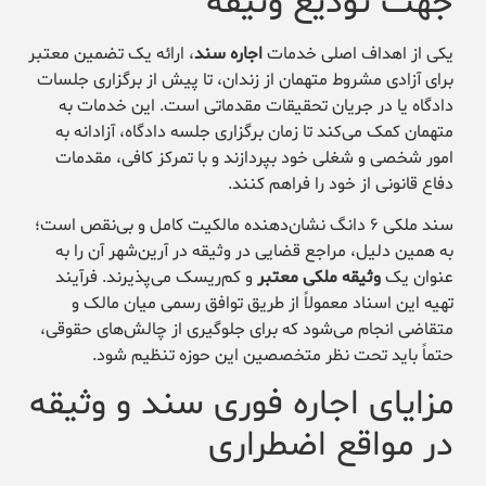
جهت تودیع وثیقه
یکی از اهداف اصلی خدمات
اجاره سند
، ارائه یک تضمین معتبر
برای آزادی مشروط متهمان از زندان، تا پیش از برگزاری جلسات
دادگاه یا در جریان تحقیقات مقدماتی است. این خدمات به
متهمان کمک می‌کند تا زمان برگزاری جلسه دادگاه، آزادانه به
امور شخصی و شغلی خود بپردازند و با تمرکز کافی، مقدمات
دفاع قانونی از خود را فراهم کنند.
سند ملکی ۶ دانگ نشان‌دهنده مالکیت کامل و بی‌نقص است؛
به همین دلیل، مراجع قضایی در وثیقه در آرین‌شهر آن را به
عنوان یک
وثیقه ملکی معتبر
و کم‌ریسک می‌پذیرند. فرآیند
تهیه این اسناد معمولاً از طریق توافق رسمی میان مالک و
متقاضی انجام می‌شود که برای جلوگیری از چالش‌های حقوقی،
حتماً باید تحت نظر متخصصین این حوزه تنظیم شود.
مزایای اجاره فوری سند و وثیقه
در مواقع اضطراری