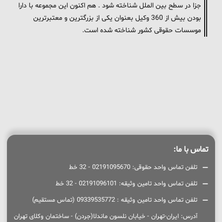
جزا در سطح بین الملل شناخته شود . هم اکنون این مجموعه با دارا
بودن بیش از 360 وکیل بعنوان یکی از بزرگترین و معتبرترین
موسسات حقوقی کشور شناخته شده است.
تماس با ما:
تلفن تماس واحد حقوقی: 02191095670 - 32 خط
تلفن تماس واحد تامین وثیقه: 02191096101 - 32 خط
تلفن تماس واحد تامین وثیقه : 09339535772 (تماس مستقیم)
آدرس: ایران-تهران - خیابان نلسون ماندلا(جردن) - ساختمان وکلای تهران