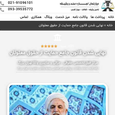
021-91096101
093-39535772
خانه
پرداخت ها
وکالت نامه
میز خدمت
وبلاگ
همکاری
تماس
خانه
»
نهایی شدن قانون جامع حمایت از حقوق معلولان
1652 امتیاز





نهایی شدن قانون جامع حمایت از حقوق معلولان
مرکز فوق تخصصی حقوقی ، جزائی و سایبری وکلا تهران بزرگ
ارائه کلیه خدمات وکالت و پیگیری امور قضایی توسط وکلای سطح یک تهران بزرگ