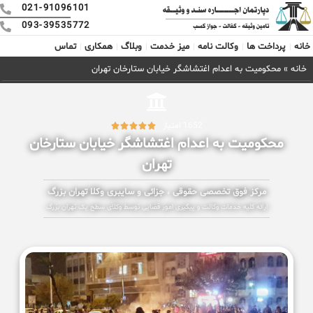
021-91096101
093-39535772
خانه
پرداخت ها
وکالت نامه
میز خدمت
وبلاگ
همکاری
تماس
خانه
»
محکومیت به اعدام اغتشاشگر خیابان ستارخان تهران
1652 امتیاز





محکومیت به اعدام اغتشاشگر خیابان ستارخان
تهران
مرکز فوق تخصصی حقوقی ، جزائی و سایبری وکلا تهران بزرگ
ارائه کلیه خدمات وکالت و پیگیری امور قضایی توسط وکلای سطح یک تهران بزرگ