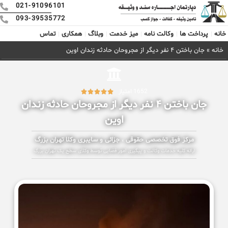
021-91096101
093-39535772
خانه
پرداخت ها
وکالت نامه
میز خدمت
وبلاگ
همکاری
تماس
خانه
»
جان باختن ۴ نفر دیگر از مجروحان حادثه زندان اوین
1652 امتیاز





جان باختن ۴ نفر دیگر از مجروحان حادثه زندان
اوین
مرکز فوق تخصصی حقوقی ، جزائی و سایبری وکلا تهران بزرگ
ارائه کلیه خدمات وکالت و پیگیری امور قضایی توسط وکلای سطح یک تهران بزرگ