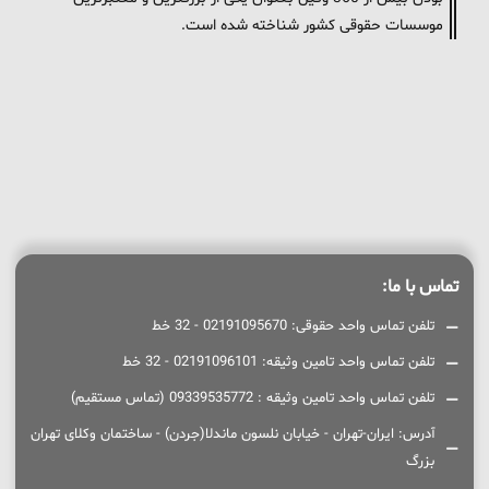
موسسات حقوقی کشور شناخته شده است.
تماس با ما:
تلفن تماس واحد حقوقی: 02191095670 - 32 خط
تلفن تماس واحد تامین وثیقه: 02191096101 - 32 خط
تلفن تماس واحد تامین وثیقه : 09339535772 (تماس مستقیم)
آدرس: ایران-تهران - خیابان نلسون ماندلا(جردن) - ساختمان وکلای تهران
بزرگ