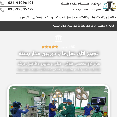
021-91096101
093-39535772
خانه
پرداخت ها
وکالت نامه
میز خدمت
وبلاگ
همکاری
تماس
خانه
»
تجهیز اتاق عمل‌ها با دوربین مدار بسته
1652 امتیاز





تجهیز اتاق عمل‌ها با دوربین مدار بسته
مرکز فوق تخصصی حقوقی ، جزائی و سایبری وکلا تهران بزرگ
ارائه کلیه خدمات وکالت و پیگیری امور قضایی توسط وکلای سطح یک تهران بزرگ