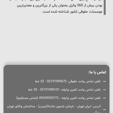
بودن بیش از 360 وکیل بعنوان یکی از بزرگترین و معتبرترین
موسسات حقوقی کشور شناخته شده است.
تماس با ما:
تلفن تماس واحد حقوقی: 02191095670 - 32 خط
تلفن تماس واحد تامین وثیقه: 02191096101 - 32 خط
تلفن تماس واحد تامین وثیقه : 09339535772 (تماس مستقیم)
آدرس: ایران-تهران - خیابان نلسون ماندلا(جردن) - ساختمان وکلای تهران
بزرگ