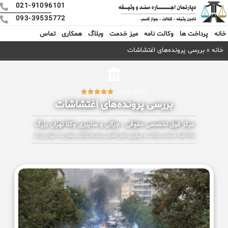
021-91096101
093-39535772
خانه
پرداخت ها
وکالت نامه
میز خدمت
وبلاگ
همکاری
تماس
خانه
»
بررسی پرونده‌های اغتشاشات
1652 امتیاز





بررسی پرونده‌های اغتشاشات
مرکز فوق تخصصی حقوقی ، جزائی و سایبری وکلا تهران بزرگ
ارائه کلیه خدمات وکالت و پیگیری امور قضایی توسط وکلای سطح یک تهران بزرگ