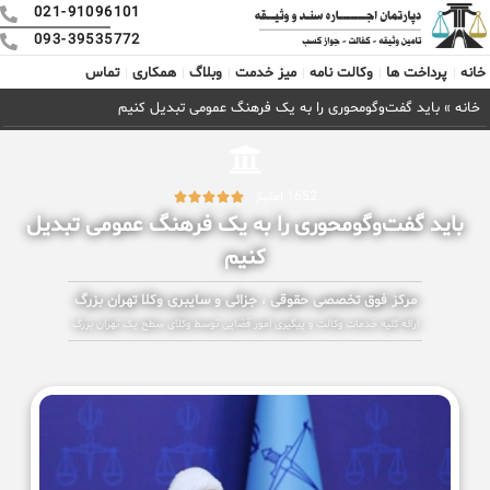
021-91096101
093-39535772
خانه
پرداخت ها
وکالت نامه
میز خدمت
وبلاگ
همکاری
تماس
خانه
»
باید گفت‌وگومحوری را به یک فرهنگ عمومی تبدیل کنیم
1652 امتیاز





باید گفت‌وگومحوری را به یک فرهنگ عمومی تبدیل
کنیم
مرکز فوق تخصصی حقوقی ، جزائی و سایبری وکلا تهران بزرگ
ارائه کلیه خدمات وکالت و پیگیری امور قضایی توسط وکلای سطح یک تهران بزرگ